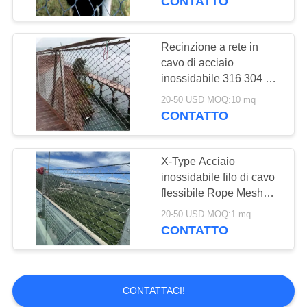
CONTATTO
Recinzione a rete in
cavo di acciaio
inossidabile 316 304 per
ringhiera di scale e
20-50 USD MOQ:10 mq
balaustra
CONTATTO
X-Type Acciaio
inossidabile filo di cavo
flessibile Rope Mesh
Infill Balcone rete di
20-50 USD MOQ:1 mq
sicurezza
CONTATTO
CONTATTACI!