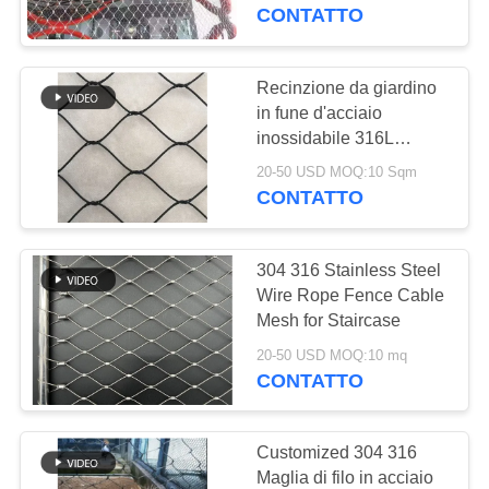
CONTROLLO
CONTATTO
DI
QUALITÀ
Recinzione da giardino
in fune d'acciaio
inossidabile 316L
CONTATTICI
ossidata nera
20-50 USD MOQ:10 Sqm
CONTATTO
NOTIZIE
304 316 Stainless Steel
RICHIEDA
Wire Rope Fence Cable
UNA
Mesh for Staircase
CITAZIONE
20-50 USD MOQ:10 mq
CONTATTO
MAPPA
Customized 304 316
DEL
Maglia di filo in acciaio