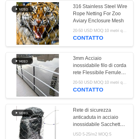
316 Stainless Steel Wire
Rope Netting For Zoo
Aviary Enclosure Mesh
20-50 USD MOQ:10 metri quadrati
CONTATTO
3mm Acciaio
inossidabile filo di corda
rete Flessibile Ferrule
Metallico Zoo Mesh
20-50 USD MOQ:10 metri quadrati
CONTATTO
Rete di sicurezza
anticaduta in acciaio
inossidabile Sacchetto a
rete in fune metallica in
USD 5-25/m2 MOQ:5
acciaio inossidabile