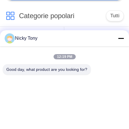
Categorie popolari
Tutti
Maglia del cavo
Rete metallica dello
Nicky Tony
metallico
zoo
12:19 PM
Maglia del cavo della
Rete metallica
balaustra
dell'uccelliera
Good day, what product are you looking for?
X tenda la maglia del
Cavo metallico nero
cavo
dell'ossido
Traliccio della pianta
rete metallica
del cavo metallico
architettonica