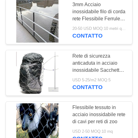
3mm Acciaio
inossidabile filo di corda
rete Flessibile Ferrule
Metallico Zoo Mesh
20-50 USD MOQ:10 metri quadrati
CONTATTO
Rete di sicurezza
anticaduta in acciaio
inossidabile Sacchetto a
rete in fune metallica in
USD 5-25/m2 MOQ:5
acciaio inossidabile
CONTATTO
Flessibile tessuto in
acciaio inossidabile rete
di cavi per reti di zoo
USD 2-50 MOQ:10 mq