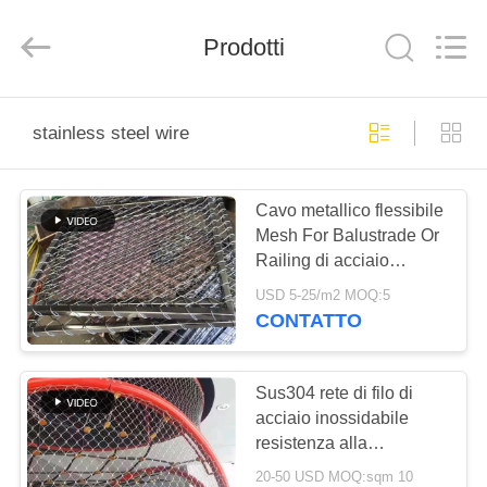
Anping
Yuntong
Metal
Prodotti
Wire
Mesh
Co.,Ltd.
All
Rights
CASA
Reserved.
stainless steel wire
PRODOTTI
Cavo metallico flessibile
Mesh For Balustrade Or
CIRCA
Railing di acciaio
NOI
inossidabile
USD 5-25/m2 MOQ:5
CONTATTO
GIRO
DELLA
Sus304 rete di filo di
acciaio inossidabile
FABBRICA
resistenza alla
corrosione 1m x 30m
20-50 USD MOQ:sqm 10