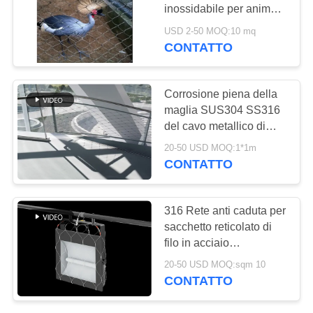
SITO
inossidabile per animali
zoologici
USD 2-50 MOQ:10 mq
POLITICA
CONTATTO
SULLA
PRIVACY
Corrosione piena della
maglia SUS304 SS316
del cavo metallico di
acciaio inossidabile
20-50 USD MOQ:1*1m
della balaustra anti
CONTATTO
316 Rete anti caduta per
sacchetto reticolato di
filo in acciaio
inossidabile anti-furto
20-50 USD MOQ:sqm 10
CONTATTO