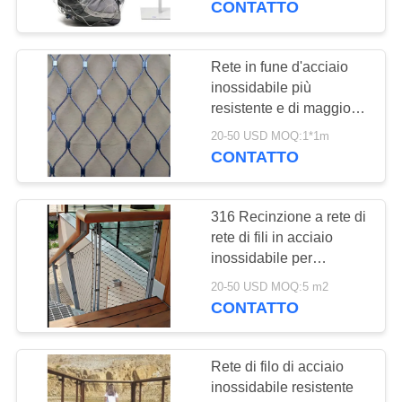
CONTATTO
Rete in fune d'acciaio
inossidabile più
resistente e di maggiore
impatto per la protezione
20-50 USD MOQ:1*1m
delle aree con predatori
CONTATTO
316 Recinzione a rete di
rete di fili in acciaio
inossidabile per
balustrade di ringhiera
20-50 USD MOQ:5 m2
per scale
CONTATTO
Rete di filo di acciaio
inossidabile resistente