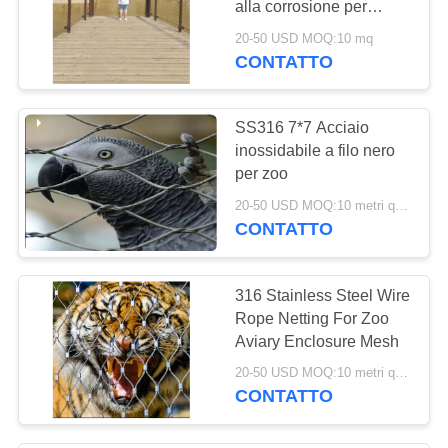
alla corrosione per
giardini e sicurezza all'
20-50 USD MOQ:10 mq
aperto
CONTATTO
SS316 7*7 Acciaio
inossidabile a filo nero
per zoo
20-50 USD MOQ:10 metri quadrati
CONTATTO
316 Stainless Steel Wire
Rope Netting For Zoo
Aviary Enclosure Mesh
20-50 USD MOQ:10 metri quadrati
CONTATTO