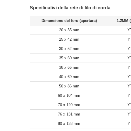
Specificativi della rete di filo di corda
Dimensione del foro (apertura)
1.2MM ((
20 x 35 mm
Y
25 x 42 mm
Y
30 x 52 mm
Y
35 x 60 mm
Y
38 x 66 mm
Y
40 x 69 mm
Y
50 x 86 mm
Y
60 x 104 mm
Y
70 x 120 mm
Y
76 x 131 mm
Y
80 x 138 mm
Y