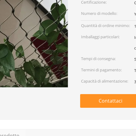
Certificazione:
C
Numero di modello:
Quantità di ordine minimo:
Imballaggi particolari:
I
Tempi di consegna:
5
Termini di pagamento:
Capacità di alimentazione:
Contattaci
 prodotto