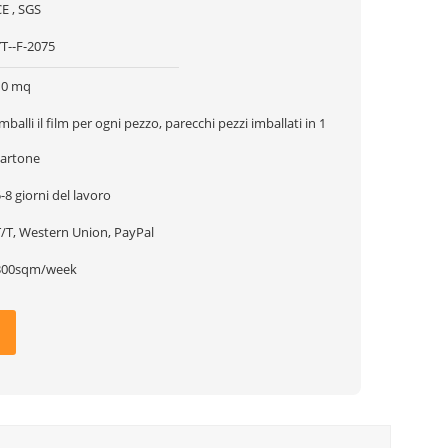
E , SGS
YT--F-2075
10 mq
mballi il film per ogni pezzo, parecchi pezzi imballati in 1
cartone
-8 giorni del lavoro
T/T, Western Union, PayPal
300sqm/week