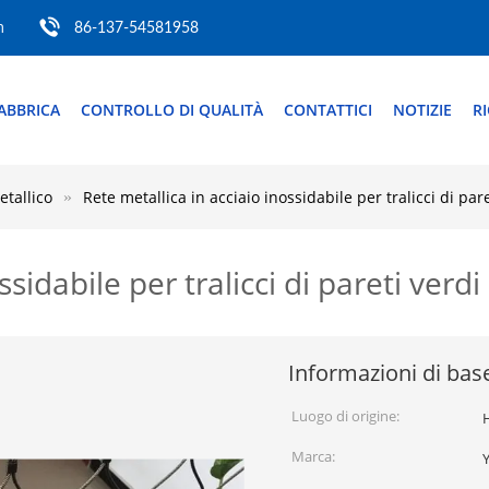
m
86-137-54581958
ABBRICA
CONTROLLO DI QUALITÀ
CONTATTICI
NOTIZIE
R
etallico
Rete metallica in acciaio inossidabile per tralicci di pa
ssidabile per tralicci di pareti verd
Informazioni di bas
Luogo di origine:
Marca: