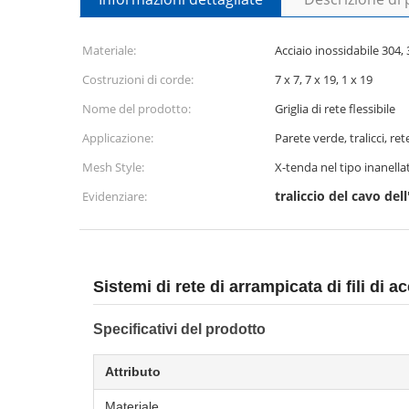
Materiale:
Acciaio inossidabile 304,
Costruzioni di corde:
7 x 7, 7 x 19, 1 x 19
Nome del prodotto:
Griglia di rete flessibile
Applicazione:
Parete verde, tralicci, re
Mesh Style:
X-tenda nel tipo inanella
traliccio del cavo del
Evidenziare:
Sistemi di rete di arrampicata di fili di a
Specificativi del prodotto
Attributo
Materiale