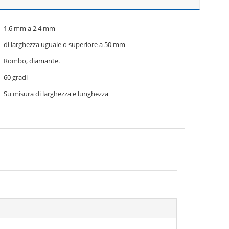
1.6 mm a 2,4 mm
di larghezza uguale o superiore a 50 mm
Rombo, diamante.
60 gradi
Su misura di larghezza e lunghezza