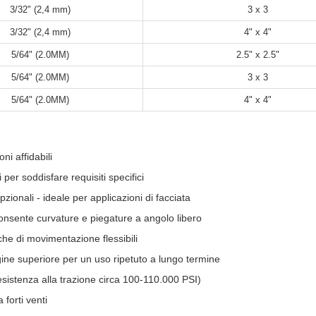
3/32" (2,4 mm)
3 x 3
3/32" (2,4 mm)
4" x 4"
5/64" (2.0MM)
2.5" x 2.5"
5/64" (2.0MM)
3 x 3
5/64" (2.0MM)
4" x 4"
ni affidabili
per soddisfare requisiti specifici
pzionali - ideale per applicazioni di facciata
onsente curvature e piegature a angolo libero
iche di movimentazione flessibili
ine superiore per un uso ripetuto a lungo termine
resistenza alla trazione circa 100-110.000 PSI)
 forti venti