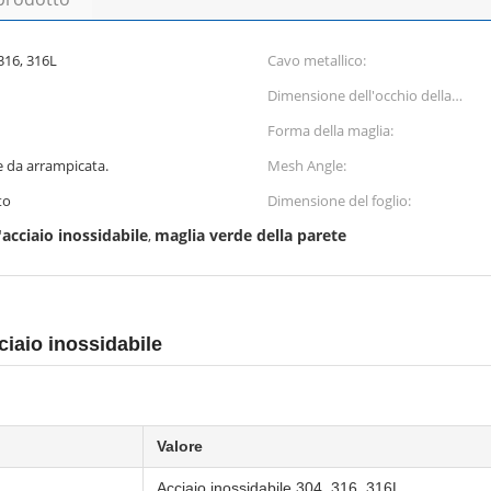
 316, 316L
Cavo metallico:
Dimensione dell'occhio della
maglia:
Forma della maglia:
te da arrampicata.
Mesh Angle:
to
Dimensione del foglio:
l'acciaio inossidabile
maglia verde della parete
,
cciaio inossidabile
Valore
Acciaio inossidabile 304, 316, 316L