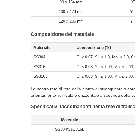
90 x 154 mm
Y
100 x 173 mm
YT
120 x 206 mm
YT
Composizione del materiale
Materiale
Composizione (%)
SS304
C: ≤ 0.07, Si: ≤ 1.0, Mn: ≤ 2.0, C
SS316
C: ≤ 0.08, Si: ≤ 1.00, Mn: ≤ 2.00
SS316L
C: ≤ 0.03, Si: ≤ 1.00, Mn: ≤ 2.00,
La nostra rete di rete della pianta di arrampicata a cor
orientamento verticale o orizzontale a seconda delle v
Specificativi raccomandati per la rete di tralic
Materiale
SS304/316/316L