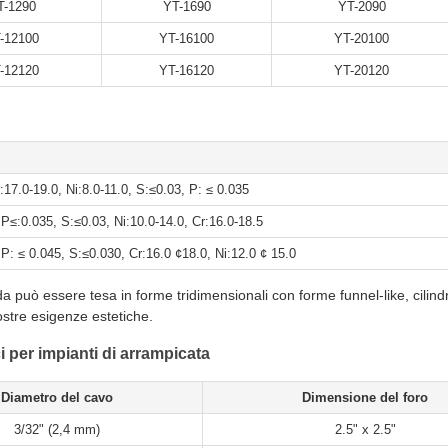
T-1290
YT-1690
YT-2090
-12100
YT-16100
YT-20100
-12120
YT-16120
YT-20120
r:17.0-19.0, Ni:8.0-11.0, S:≤0.03, P: ≤ 0.035
, P≤:0.035, S:≤0.03, Ni:10.0-14.0, Cr:16.0-18.5
 P: ≤ 0.045, S:≤0.030, Cr:16.0 ¢18.0, Ni:12.0 ¢ 15.0
da può essere tesa in forme tridimensionali con forme funnel-like, cilind
ostre esigenze estetiche.
ci per impianti di arrampicata
Diametro del cavo
Dimensione del foro
3/32" (2,4 mm)
2.5" x 2.5"