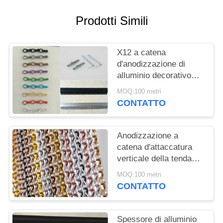
SITO
Prodotti Simili
POLITICA
SULLA
X12 a catena
d'anodizzazione di
PRIVACY
alluminio decorativo
esclusivo dello
MOQ:100 metri
schermo 24 della
CONTATTO
mosca della porta x
8mm
Anodizzazione a
catena d'attaccatura
verticale della tenda
dello schermo della
MOQ:100 metri
mosca della porta
CONTATTO
dell'insetto
dell'alluminio finita
Spessore di alluminio