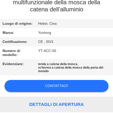
CONTROLLO
multifunzionale della mosca della
catena dell'alluminio
DI
QUALITÀ
Luogo di origine:
Hebei, Cina
CONTATTICI
Marca:
Yuntong
Certificazione:
CE , SGS
NOTIZIE
Numero di
YT-ACC-56
modello:
Evidenziare:
,
RICHIEDA
tenda a catena della mosca
schermo a catena della mosca della porta del
metallo
UNA
CITAZIONE
CONTATTACI!
MAPPA
DETTAGLI DI APERTURA
DEL