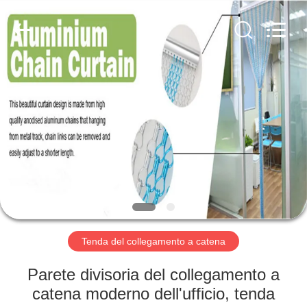
Anping
Yuntong
Metal
Wire
Mesh
Co.,Ltd.
All
Rights
CASA
Reserved.
PRODOTTI
CIRCA
NOI
GIRO
DELLA
Tenda del collegamento a catena
FABBRICA
Parete divisoria del collegamento a
catena moderno dell'ufficio, tenda