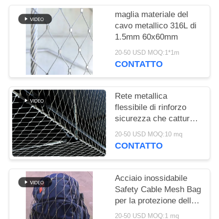
SITO
maglia materiale del
cavo metallico 316L di
POLITICA
1.5mm 60x60mm
SULLA
20-50 USD MOQ:1*1m
CONTATTO
PRIVACY
Rete metallica
flessibile di rinforzo
sicurezza che cattura
con la rete il recinto
20-50 USD MOQ:10 mq
inanellato
CONTATTO
architettonico degli ss
304
Acciaio inossidabile
Safety Cable Mesh Bag
per la protezione della
caduta di altoparlanti
20-50 USD MOQ:1 mq