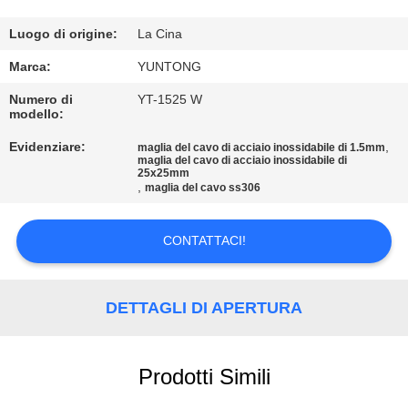
CONTROLLO
DI
Luogo di origine:
La Cina
QUALITÀ
Marca:
YUNTONG
Numero di
YT-1525 W
modello:
CONTATTICI
Evidenziare:
,
maglia del cavo di acciaio inossidabile di 1.5mm
maglia del cavo di acciaio inossidabile di
25x25mm
NOTIZIE
,
maglia del cavo ss306
RICHIEDA
CONTATTACI!
UNA
CITAZIONE
DETTAGLI DI APERTURA
MAPPA
Prodotti Simili
DEL