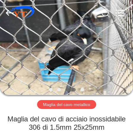
Anping
Yuntong
Metal
Wire
Mesh
Co.,Ltd.
All
Rights
CASA
Reserved.
PRODOTTI
CIRCA
NOI
GIRO
DELLA
Maglia del cavo metallico
FABBRICA
Maglia del cavo di acciaio inossidabile
306 di 1.5mm 25x25mm