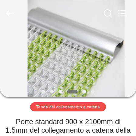
Anping
Yuntong
Metal
Wire
Mesh
Co.,Ltd.
All
Rights
CASA
Reserved.
PRODOTTI
CIRCA
NOI
GIRO
DELLA
Tenda del collegamento a catena
FABBRICA
Porte standard 900 x 2100mm di
1.5mm del collegamento a catena della