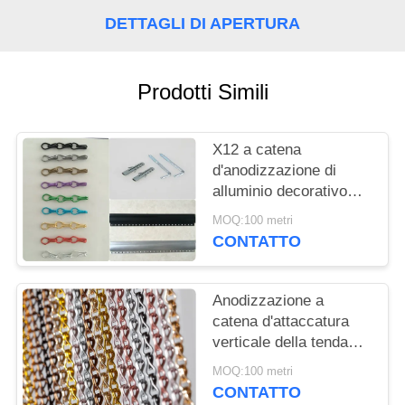
SITO
DETTAGLI DI APERTURA
POLITICA
Prodotti Simili
SULLA
PRIVACY
X12 a catena
d'anodizzazione di
alluminio decorativo
esclusivo dello
MOQ:100 metri
schermo 24 della
CONTATTO
mosca della porta x
8mm
Anodizzazione a
catena d'attaccatura
verticale della tenda
dello schermo della
MOQ:100 metri
mosca della porta
CONTATTO
dell'insetto