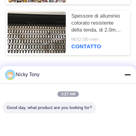
dell'alluminio finita
Spessore di alluminio
colorato resistente
della tenda, di 2.0mm e
di 1.6mm del
MOQ:100 metri
collegamento a catena
CONTATTO
del gancio
Categorie popolari
Tutti
Nicky Tony
Maglia del cavo
Rete metallica dello
3:27 AM
metallico
zoo
Good day, what product are you looking for?
Maglia del cavo della
Rete metallica
balaustra
dell'uccelliera