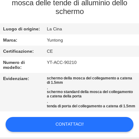
CONTROLLO
mosca delle tende di alluminio dello
schermo
DI
QUALITÀ
Luogo di origine:
La Cina
CONTATTICI
Marca:
Yuntong
Certificazione:
CE
NOTIZIE
Numero di
YT-ACC-90210
modello:
Evidenziare:
schermo della mosca del collegamento a catena
RICHIEDA
di 1.5mm
,
UNA
schermo standard della mosca del collegamento
a catena della porta
CITAZIONE
,
tenda di porta del collegamento a catena di 1.5mm
MAPPA
CONTATTACI!
DEL