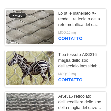
SITO
Lo stile inanellato X-
POLITICA
tende il reticolato della
SULLA
rete metallica del cavo
dell'acciaio inossidabile
PRIVACY
MOQ:10 mq
per la rottura dello zoo
CONTATTO
resistente
Tipo tessuto AISI316
maglia dello zoo
dell'acciaio inossidabile
del cavo
MOQ:10 mq
metallico/recinzione
CONTATTO
animale di recinzione
AISI316 reticolato
dell'uccelliera dello zoo
della maglia del cavo