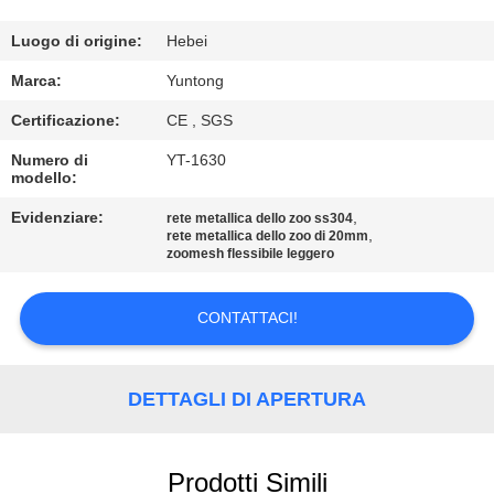
CONTROLLO
DI
Luogo di origine:
Hebei
QUALITÀ
Marca:
Yuntong
Certificazione:
CE , SGS
CONTATTICI
Numero di
YT-1630
modello:
NOTIZIE
Evidenziare:
,
rete metallica dello zoo ss304
,
rete metallica dello zoo di 20mm
zoomesh flessibile leggero
RICHIEDA
UNA
CONTATTACI!
CITAZIONE
DETTAGLI DI APERTURA
MAPPA
DEL
Prodotti Simili