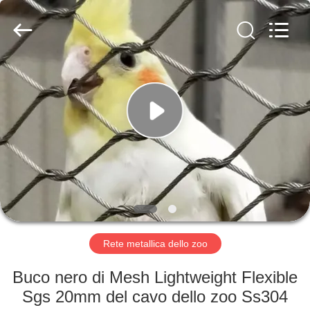
Anping
Yuntong
Metal
Wire
Mesh
Co.,Ltd.
All
Rights
CASA
Reserved.
PRODOTTI
CIRCA
NOI
GIRO
DELLA
Rete metallica dello zoo
FABBRICA
Buco nero di Mesh Lightweight Flexible
Sgs 20mm del cavo dello zoo Ss304