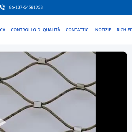
86-137-54581958
ICA
CONTROLLO DI QUALITÀ
CONTATTICI
NOTIZIE
RICHIE