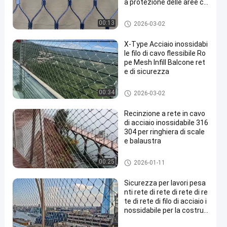
a protezione delle aree co
n predatori
Maglia del cavo metallico
00:13
2026-03-02
X-Type Acciaio inossidabi
le filo di cavo flessibile Ro
pe Mesh Infill Balcone ret
e di sicurezza
Maglia del cavo metallico
00:34
2026-03-02
Recinzione a rete in cavo
di acciaio inossidabile 316
304 per ringhiera di scale
e balaustra
Maglia del cavo metallico
00:25
2026-01-11
Sicurezza per lavori pesa
nti rete di rete di rete di re
te di rete di filo di acciaio i
nossidabile per la costruz
ione