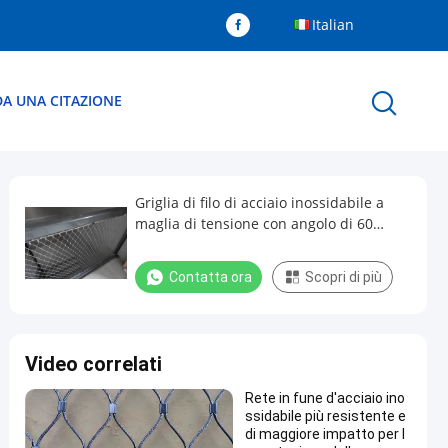
Italian
DA UNA CITAZIONE
Griglia di filo di acciaio inossidabile a
maglia di tensione con angolo di 60
gradi per l'orientamento orizzontale o
verticale
Contatta ora
Scopri di più
Video correlati
Rete in fune d'acciaio ino
ssidabile più resistente e
di maggiore impatto per l