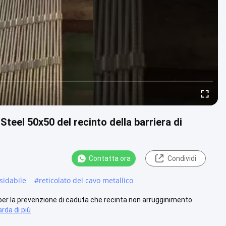
Steel 50x50 del recinto della barriera di
Contatta ora
Condividi
sidabile
#
reticolato del cavo metallico
co per la prevenzione di caduta che recinta non arrugginimento
rda di più