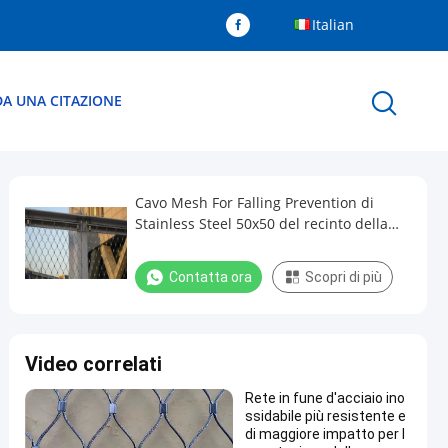
Italian
DA UNA CITAZIONE
Cavo Mesh For Falling Prevention di
Stainless Steel 50x50 del recinto della
barriera di traffico
Contatta ora
Scopri di più
Video correlati
Rete in fune d'acciaio ino
ssidabile più resistente e
di maggiore impatto per l